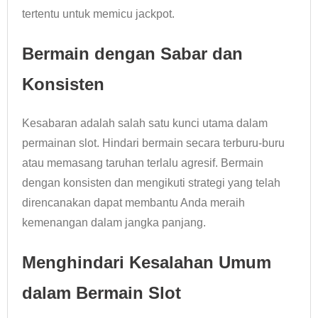
tertentu untuk memicu jackpot.
Bermain dengan Sabar dan
Konsisten
Kesabaran adalah salah satu kunci utama dalam
permainan slot. Hindari bermain secara terburu-buru
atau memasang taruhan terlalu agresif. Bermain
dengan konsisten dan mengikuti strategi yang telah
direncanakan dapat membantu Anda meraih
kemenangan dalam jangka panjang.
Menghindari Kesalahan Umum
dalam Bermain Slot