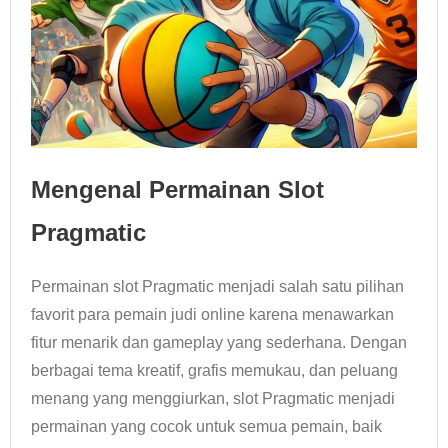
Mengenal Permainan Slot
Pragmatic
Permainan slot Pragmatic menjadi salah satu pilihan
favorit para pemain judi online karena menawarkan
fitur menarik dan gameplay yang sederhana. Dengan
berbagai tema kreatif, grafis memukau, dan peluang
menang yang menggiurkan, slot Pragmatic menjadi
permainan yang cocok untuk semua pemain, baik