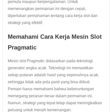
pemula maupun berpengalaman. Untuk
memenangkan permainan ini dengan cepat,
diperlukan pemahaman tentang cara kerja slot dan
strategi yang efektif.
Memahami Cara Kerja Mesin Slot
Pragmatic
Mesin slot Pragmatic didasarkan pada teknologi
generator angka acak. Teknologi ini memastikan
setiap putaran adalah hasil yang sepenuhnya acak,
sehingga tidak ada pola pasti yang bisa diikuti.
Pemain harus memahami bahwa keberuntungan
memegang peranan besar dalam permainan ini.
Namun, strategi yang tepat tetap dapat meningkatkan
peluang untuk meraih kemenangan.