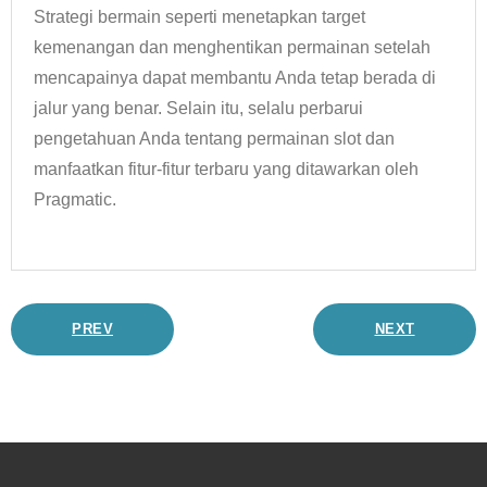
Strategi bermain seperti menetapkan target
kemenangan dan menghentikan permainan setelah
mencapainya dapat membantu Anda tetap berada di
jalur yang benar. Selain itu, selalu perbarui
pengetahuan Anda tentang permainan slot dan
manfaatkan fitur-fitur terbaru yang ditawarkan oleh
Pragmatic.
PREV
NEXT