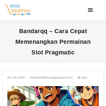
Skip
to
content
Bandarqq – Cara Cepat
Memenangkan Permainan
Slot Pragmatic
Dec 20, 2024
Admin@mineshoppingcart.com
Slot