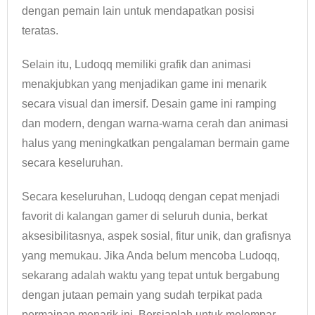
dengan pemain lain untuk mendapatkan posisi
teratas.
Selain itu, Ludoqq memiliki grafik dan animasi
menakjubkan yang menjadikan game ini menarik
secara visual dan imersif. Desain game ini ramping
dan modern, dengan warna-warna cerah dan animasi
halus yang meningkatkan pengalaman bermain game
secara keseluruhan.
Secara keseluruhan, Ludoqq dengan cepat menjadi
favorit di kalangan gamer di seluruh dunia, berkat
aksesibilitasnya, aspek sosial, fitur unik, dan grafisnya
yang memukau. Jika Anda belum mencoba Ludoqq,
sekarang adalah waktu yang tepat untuk bergabung
dengan jutaan pemain yang sudah terpikat pada
permainan menarik ini. Bersiaplah untuk melempar