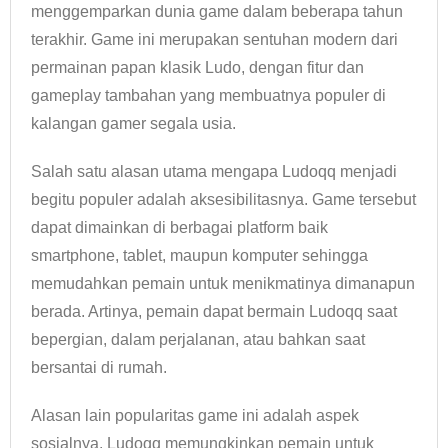
menggemparkan dunia game dalam beberapa tahun
terakhir. Game ini merupakan sentuhan modern dari
permainan papan klasik Ludo, dengan fitur dan
gameplay tambahan yang membuatnya populer di
kalangan gamer segala usia.
Salah satu alasan utama mengapa Ludoqq menjadi
begitu populer adalah aksesibilitasnya. Game tersebut
dapat dimainkan di berbagai platform baik
smartphone, tablet, maupun komputer sehingga
memudahkan pemain untuk menikmatinya dimanapun
berada. Artinya, pemain dapat bermain Ludoqq saat
bepergian, dalam perjalanan, atau bahkan saat
bersantai di rumah.
Alasan lain popularitas game ini adalah aspek
sosialnya. Ludoqq memungkinkan pemain untuk