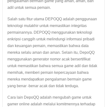
pengalaman bermain game yang aman, aman, dan
adil untuk semua pemain.
Salah satu fitur utama DEPOQQ adalah penggunaan
teknologi mutakhir untuk memastikan integritas
permainannya. DEPOQQ menggunakan teknologi
enkripsi canggih untuk melindungi informasi pribadi
dan keuangan pemain, memastikan bahwa data
mereka selalu aman dan aman. Selain itu, DepoQQ
menggunakan generator nomor acak bersertifikat
untuk memastikan bahwa semua game adil dan tidak
memihak, memberi pemain kepercayaan bahwa
mereka mendapatkan pengalaman bermain game
yang benar -benar acak dan tidak terduga.
Cara lain DepoQQ adalah mengubah game untuk
gamer online adalah melalui komitmennya terhadap