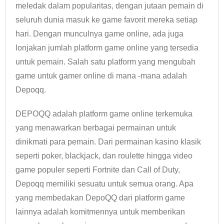
meledak dalam popularitas, dengan jutaan pemain di
seluruh dunia masuk ke game favorit mereka setiap
hari. Dengan munculnya game online, ada juga
lonjakan jumlah platform game online yang tersedia
untuk pemain. Salah satu platform yang mengubah
game untuk gamer online di mana -mana adalah
Depoqq.
DEPOQQ adalah platform game online terkemuka
yang menawarkan berbagai permainan untuk
dinikmati para pemain. Dari permainan kasino klasik
seperti poker, blackjack, dan roulette hingga video
game populer seperti Fortnite dan Call of Duty,
Depoqq memiliki sesuatu untuk semua orang. Apa
yang membedakan DepoQQ dari platform game
lainnya adalah komitmennya untuk memberikan