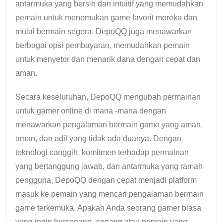
antarmuka yang bersih dan intuitif yang memudahkan
pemain untuk menemukan game favorit mereka dan
mulai bermain segera. DepoQQ juga menawarkan
berbagai opsi pembayaran, memudahkan pemain
untuk menyetor dan menarik dana dengan cepat dan
aman.
Secara keseluruhan, DepoQQ mengubah permainan
untuk gamer online di mana -mana dengan
menawarkan pengalaman bermain game yang aman,
aman, dan adil yang tidak ada duanya. Dengan
teknologi canggih, komitmen terhadap permainan
yang bertanggung jawab, dan antarmuka yang ramah
pengguna, DepoQQ dengan cepat menjadi platform
masuk ke pemain yang mencari pengalaman bermain
game terkemuka. Apakah Anda seorang gamer biasa
yang ingin bersenang -senang atau pemain yang