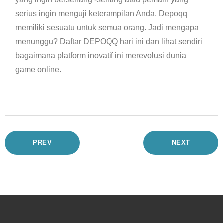
serius ingin menguji keterampilan Anda, Depoqq
memiliki sesuatu untuk semua orang. Jadi mengapa
menunggu? Daftar DEPOQQ hari ini dan lihat sendiri
bagaimana platform inovatif ini merevolusi dunia
game online.
PREV
NEXT