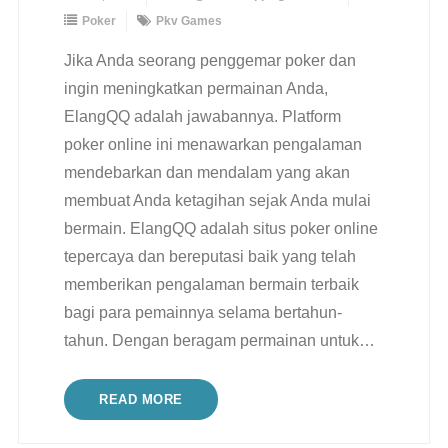
Poker
Pkv Games
Jika Anda seorang penggemar poker dan
ingin meningkatkan permainan Anda,
ElangQQ adalah jawabannya. Platform
poker online ini menawarkan pengalaman
mendebarkan dan mendalam yang akan
membuat Anda ketagihan sejak Anda mulai
bermain. ElangQQ adalah situs poker online
tepercaya dan bereputasi baik yang telah
memberikan pengalaman bermain terbaik
bagi para pemainnya selama bertahun-
tahun. Dengan beragam permainan untuk
…
READ MORE