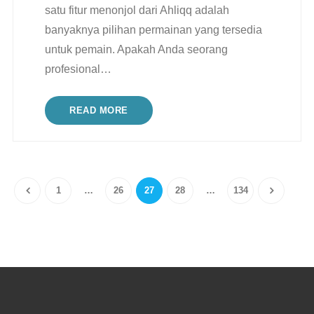
satu fitur menonjol dari Ahliqq adalah
banyaknya pilihan permainan yang tersedia
untuk pemain. Apakah Anda seorang
profesional
…
READ MORE
1
…
26
27
28
…
134