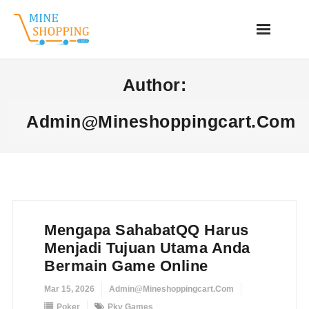
Skip
to
content
Author:
Admin@mineshoppingcart.com
Mengapa SahabatQQ Harus
Menjadi Tujuan Utama Anda
Bermain Game Online
Mar 15, 2026
Admin@mineshoppingcart.com
Poker
Pkv Games