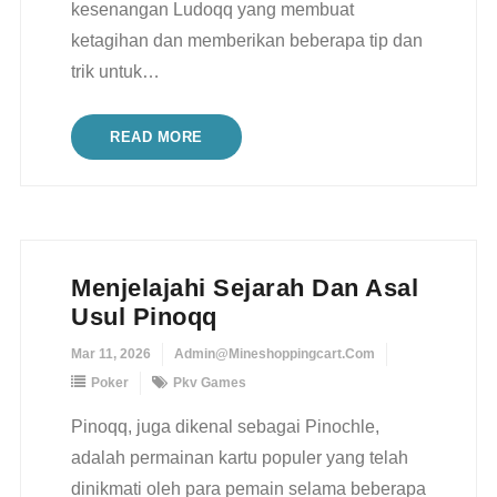
kesenangan Ludoqq yang membuat
ketagihan dan memberikan beberapa tip dan
trik untuk
…
READ MORE
Menjelajahi Sejarah Dan Asal
Usul Pinoqq
Mar 11, 2026
Admin@mineshoppingcart.com
Poker
Pkv Games
Pinoqq, juga dikenal sebagai Pinochle,
adalah permainan kartu populer yang telah
dinikmati oleh para pemain selama beberapa