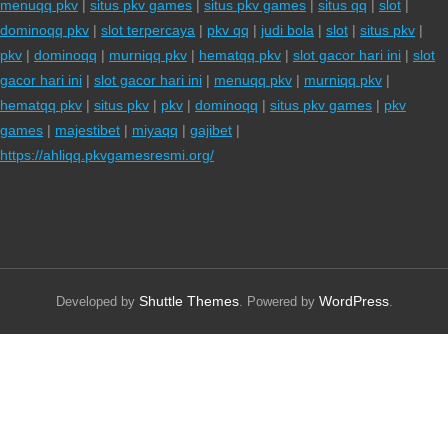
menuqq pkv
|
situs pkv games
|
situs pkv games
|
situs qq
|
slot
|
dominoqq pkv
|
slot terpercaya
|
pkv qq
|
judi bola
|
slot
|
situs pkv
|
pkv
|
dominoqq
|
murniqq pkv
|
hematqq pkv
|
slot gacor hari ini
|
slot
gacor hari ini
|
slot gacor hari ini
|
menuqq pkv
|
murniqq pkv
|
hematqq pkv
|
situs pkv
|
pkv
|
dominoqq
|
situs pkv games
|
pkv
games
|
majestibet
|
miyaqq
|
gajibet
|
https://ahliqq.pkvgamesresmi.org/
Shuttle Themes
WordPress
Developed by
. Powered by
.