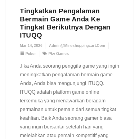
Tingkatkan Pengalaman
Bermain Game Anda Ke
Tingkat Berikutnya Dengan
ITUQQ
Mar 14, 2026
Admin@mineshoppingcart.com
Poker
Pkv Games
Jika Anda seorang penggila game yang ingin
meningkatkan pengalaman bermain game
Anda, Anda bisa mengunjungi ITUQQ.
ITUQQ adalah platform game online
terkemuka yang menawarkan beragam
permainan untuk pemain dari semua tingkat
keahlian. Baik Anda seorang gamer biasa
yang ingin bersantai setelah hari yang
melelahkan atau pemain kompetitif yang