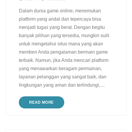
Dalam dunia game online, menemukan
platform yang andal dan tepercaya bisa
menjadi tugas yang berat. Dengan begitu
banyak pilihan yang tersedia, mungkin sulit
untuk mengetahui situs mana yang akan
memberi Anda pengalaman bermain game
terbaik. Namun, jika Anda mencari platform
yang menawarkan beragam permainan,
layanan pelanggan yang sangat baik, dan
lingkungan yang aman dan terlindungi,
…
READ MORE