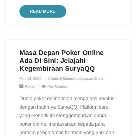
READ MORE
Masa Depan Poker Online
Ada Di Sini: Jelajahi
Kegembiraan SuryaQQ
Mar 13, 2026
Admin@mineshoppingcart.com
Poker
Pkv Games
Dunia poker online telah mengalami revolusi
dengan hadirnya SuryaQQ. Platform baru
yang menarik ini menggemparkan dunia
poker online, menawarkan kepada para
pemain pengalaman bermain yang unik dan