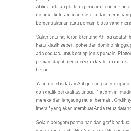
Ahliqq adalah platform permainan online p
menguji keterampilan mereka dan memenang
berpengalaman atau pemain biasa yang menca
Salah satu hal terbaik tentang Ahliqq adalah
kartu klasik seperti poker dan domino hingga 
ada sesuatu untuk setiap jenis pemain. Plat
pemain dapat memamerkan keahlian mereka d
besar.
Yang membedakan Ahliqq dari platform game
dan grafik berkualitas tinggi. Platform ini
mereka dan langsung mulai bermain. Grafikn
imersif yang akan membuat Anda terus datang
Selain beragam permainan dan grafik berkual
yang sangat baik. Jika Anda memiliki pertan