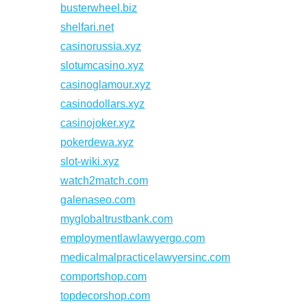
busterwheel.biz
shelfari.net
casinorussia.xyz
slotumcasino.xyz
casinoglamour.xyz
casinodollars.xyz
casinojoker.xyz
pokerdewa.xyz
slot-wiki.xyz
watch2match.com
galenaseo.com
myglobaltrustbank.com
employmentlawlawyergo.com
medicalmalpracticelawyersinc.com
comportshop.com
topdecorshop.com