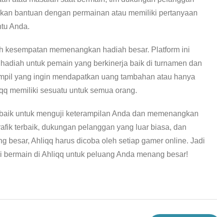
kan bantuan dengan permainan atau memiliki pertanyaan
ntu Anda.
lah kesempatan memenangkan hadiah besar. Platform ini
hadiah untuk pemain yang berkinerja baik di turnamen dan
ampil yang ingin mendapatkan uang tambahan atau hanya
qq memiliki sesuatu untuk semua orang.
erbaik untuk menguji keterampilan Anda dan memenangkan
fik terbaik, dukungan pelanggan yang luar biasa, dan
besar, Ahliqq harus dicoba oleh setiap gamer online. Jadi
i bermain di Ahliqq untuk peluang Anda menang besar!