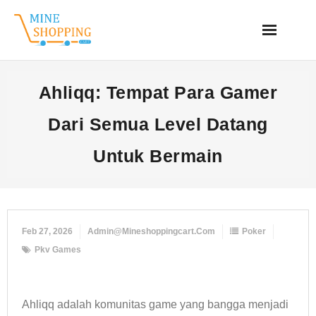
Skip
to
content
Ahliqq: Tempat Para Gamer
Dari Semua Level Datang
Untuk Bermain
Feb 27, 2026
Admin@mineshoppingcart.com
Poker
Pkv Games
Ahliqq adalah komunitas game yang bangga menjadi