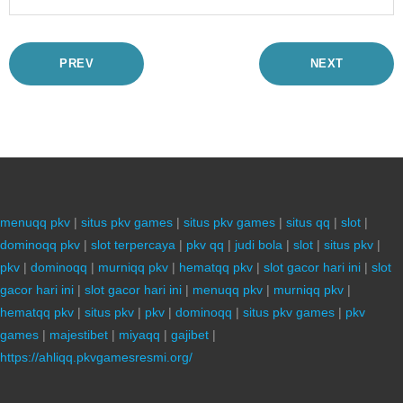
PREV
NEXT
menuqq pkv
|
situs pkv games
|
situs pkv games
|
situs qq
|
slot
|
dominoqq pkv
|
slot terpercaya
|
pkv qq
|
judi bola
|
slot
|
situs pkv
|
pkv
|
dominoqq
|
murniqq pkv
|
hematqq pkv
|
slot gacor hari ini
|
slot
gacor hari ini
|
slot gacor hari ini
|
menuqq pkv
|
murniqq pkv
|
hematqq pkv
|
situs pkv
|
pkv
|
dominoqq
|
situs pkv games
|
pkv
games
|
majestibet
|
miyaqq
|
gajibet
|
https://ahliqq.pkvgamesresmi.org/