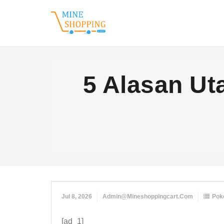
Skip
to
content
5 Alasan U
Jul 8, 2026
Admin@mineshoppingcart.com
Pok
[ad_1]