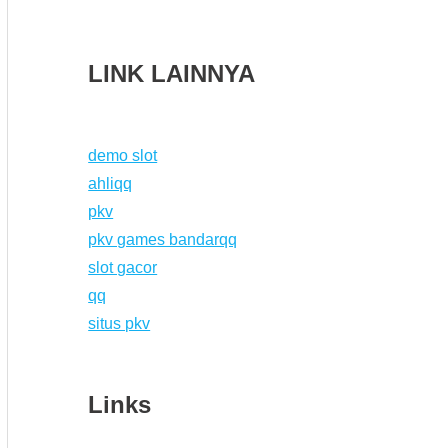
LINK LAINNYA
demo slot
ahliqq
pkv
pkv games bandarqq
slot gacor
qq
situs pkv
Links