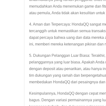
memudahkan Anda menemukan game dan fitur 
atau pemula, Anda tidak akan kesulitan unt
4. Aman dan Terpercaya: HondaQQ sangat me
tercanggih untuk memastikan semua transaksi
dapat percaya bahwa uang dan data mereka ad
ini, memberi mereka ketenangan pikiran da
5. Dukungan Pelanggan Luar Biasa: Terakhi
pelanggannya yang luar biasa. Apakah Anda 
dengan deposit atau penarikan, atau hanya 
tim dukungan yang ramah dan berpengetahuan
membedakan HondaQQ dari pesaingnya dan m
Kesimpulannya, HondaQQ dengan cepat menjad
bagus. Dengan variasi permainannya yang lu