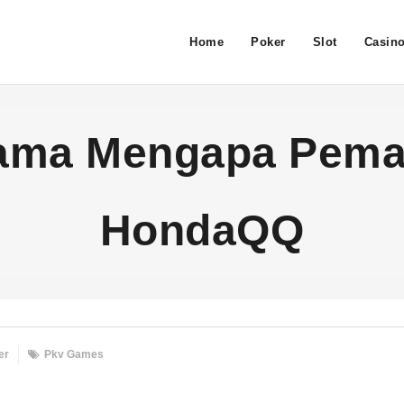
Home
Poker
Slot
Casin
tama Mengapa Pema
HondaQQ
er
Pkv Games