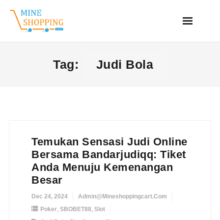
Skip
to
content
Tag:
Judi Bola
Temukan Sensasi Judi Online
Bersama Bandarjudiqq: Tiket
Anda Menuju Kemenangan
Besar
Dec 24, 2024
Admin@mineshoppingcart.com
Poker
,
SBOBET88
,
Slot