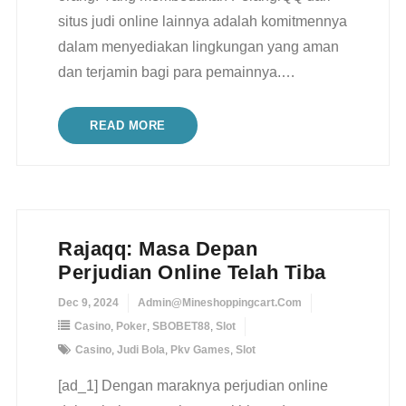
situs judi online lainnya adalah komitmennya
dalam menyediakan lingkungan yang aman
dan terjamin bagi para pemainnya.
…
READ MORE
Rajaqq: Masa Depan
Perjudian Online Telah Tiba
Dec 9, 2024
Admin@mineshoppingcart.com
Casino
,
Poker
,
SBOBET88
,
Slot
Casino
,
Judi Bola
,
Pkv Games
,
Slot
[ad_1] Dengan maraknya perjudian online