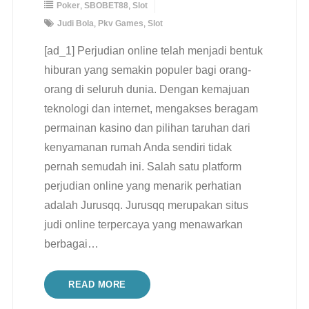
Poker
,
SBOBET88
,
Slot
Judi Bola
,
Pkv Games
,
Slot
[ad_1] Perjudian online telah menjadi bentuk
hiburan yang semakin populer bagi orang-
orang di seluruh dunia. Dengan kemajuan
teknologi dan internet, mengakses beragam
permainan kasino dan pilihan taruhan dari
kenyamanan rumah Anda sendiri tidak
pernah semudah ini. Salah satu platform
perjudian online yang menarik perhatian
adalah Jurusqq. Jurusqq merupakan situs
judi online terpercaya yang menawarkan
berbagai
…
READ MORE