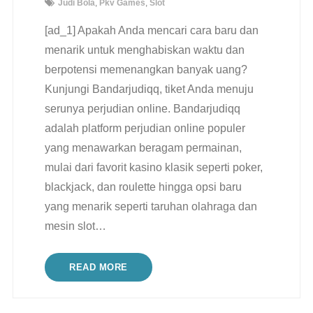
Judi Bola
,
Pkv Games
,
Slot
[ad_1] Apakah Anda mencari cara baru dan
menarik untuk menghabiskan waktu dan
berpotensi memenangkan banyak uang?
Kunjungi Bandarjudiqq, tiket Anda menuju
serunya perjudian online. Bandarjudiqq
adalah platform perjudian online populer
yang menawarkan beragam permainan,
mulai dari favorit kasino klasik seperti poker,
blackjack, dan roulette hingga opsi baru
yang menarik seperti taruhan olahraga dan
mesin slot
…
READ MORE