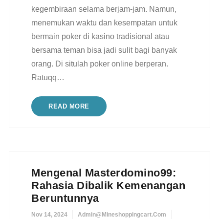
kegembiraan selama berjam-jam. Namun,
menemukan waktu dan kesempatan untuk
bermain poker di kasino tradisional atau
bersama teman bisa jadi sulit bagi banyak
orang. Di situlah poker online berperan.
Ratuqq
…
READ MORE
Mengenal Masterdomino99:
Rahasia Dibalik Kemenangan
Beruntunnya
Nov 14, 2024
Admin@mineshoppingcart.com