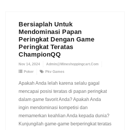
Bersiaplah Untuk
Mendominasi Papan
Peringkat Dengan Game
Peringkat Teratas
ChampionQQ
Nov 14, 2024
Admin@mineshoppingcart.com
Poker
Pkv Games
Apakah Anda lelah karena selalu gagal
mencapai posisi teratas di papan peringkat
dalam game favorit Anda? Apakah Anda
ingin mendominasi kompetisi dan
memamerkan keahlian Anda kepada dunia?
Kunjungilah game-game berperingkat teratas