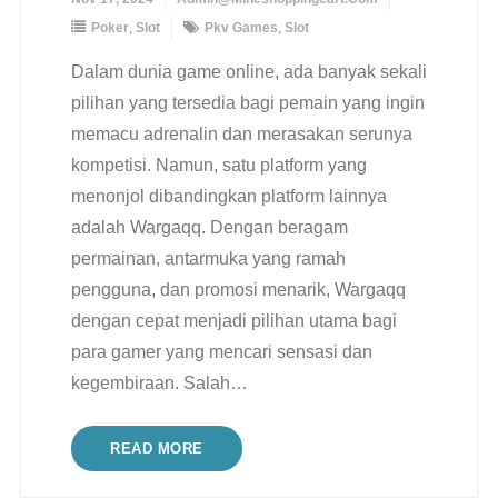
Poker
,
Slot
Pkv Games
,
Slot
Dalam dunia game online, ada banyak sekali
pilihan yang tersedia bagi pemain yang ingin
memacu adrenalin dan merasakan serunya
kompetisi. Namun, satu platform yang
menonjol dibandingkan platform lainnya
adalah Wargaqq. Dengan beragam
permainan, antarmuka yang ramah
pengguna, dan promosi menarik, Wargaqq
dengan cepat menjadi pilihan utama bagi
para gamer yang mencari sensasi dan
kegembiraan. Salah
…
READ MORE