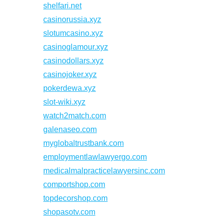
shelfari.net
casinorussia.xyz
slotumcasino.xyz
casinoglamour.xyz
casinodollars.xyz
casinojoker.xyz
pokerdewa.xyz
slot-wiki.xyz
watch2match.com
galenaseo.com
myglobaltrustbank.com
employmentlawlawyergo.com
medicalmalpracticelawyersinc.com
comportshop.com
topdecorshop.com
shopasotv.com