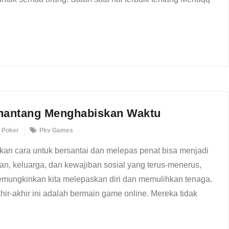
nantang Menghabiskan Waktu
Poker
Pkv Games
kan cara untuk bersantai dan melepas penat bisa menjadi
an, keluarga, dan kewajiban sosial yang terus-menerus,
emungkinkan kita melepaskan diri dan memulihkan tenaga.
hir-akhir ini adalah bermain game online. Mereka tidak