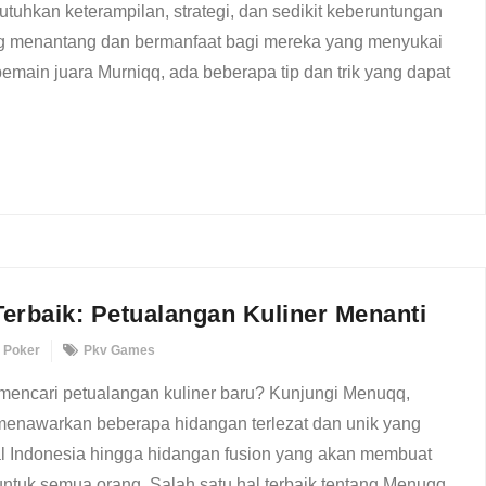
uhkan keterampilan, strategi, dan sedikit keberuntungan
ng menantang dan bermanfaat bagi mereka yang menyukai
pemain juara Murniqq, ada beberapa tip dan trik yang dapat
rbaik: Petualangan Kuliner Menanti
Poker
Pkv Games
mencari petualangan kuliner baru? Kunjungi Menuqq,
 menawarkan beberapa hidangan terlezat dan unik yang
nal Indonesia hingga hidangan fusion yang akan membuat
ntuk semua orang. Salah satu hal terbaik tentang Menuqq